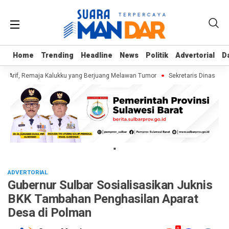
Home
Home
Trending
Trending
Headline
Headline
News
News
Politik
Politik
Advertorial
Advertorial
D
D
 Arif, Remaja Kalukku yang Berjuang Melawan Tumor
Sekretaris Dinas ESDM
"
ADVERTORIAL
Gubernur Sulbar Sosialisasikan Juknis
BKK Tambahan Penghasilan Aparat
Desa di Polman