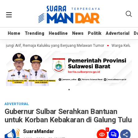
Home
Home
Trending
Trending
Headline
Headline
News
News
Politik
Politik
Advertorial
Advertorial
D
D
njungi Arif, Remaja Kalukku yang Berjuang Melawan Tumor
Warga Keluhkan 
"
ADVERTORIAL
Gubernur Sulbar Serahkan Bantuan
untuk Korban Kebakaran di Galung Tulu
0
SuaraMandar