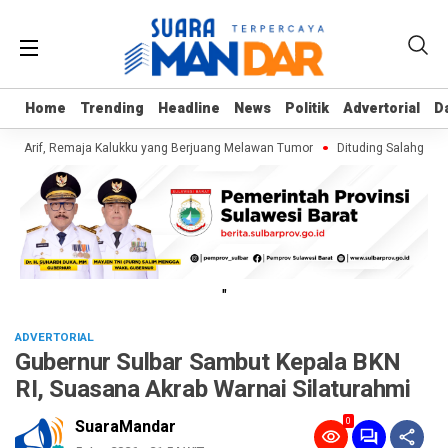
Home
Home
Trending
Trending
Headline
Headline
News
News
Politik
Politik
Advertorial
Advertorial
D
D
gi Arif, Remaja Kalukku yang Berjuang Melawan Tumor
Dituding Salahgunaka
"
ADVERTORIAL
Gubernur Sulbar Sambut Kepala BKN
RI, Suasana Akrab Warnai Silaturahmi
0
SuaraMandar