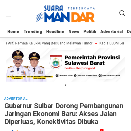
Home
Home
Trending
Trending
Headline
Headline
News
News
Politik
Politik
Advertorial
Advertorial
D
D
gi Arif, Remaja Kalukku yang Berjuang Melawan Tumor
Kadis ESDM Bujaeramy
"
ADVERTORIAL
Gubernur Sulbar Dorong Pembangunan
Jaringan Ekonomi Baru: Akses Jalan
Diperluas, Konektivitas Dibuka