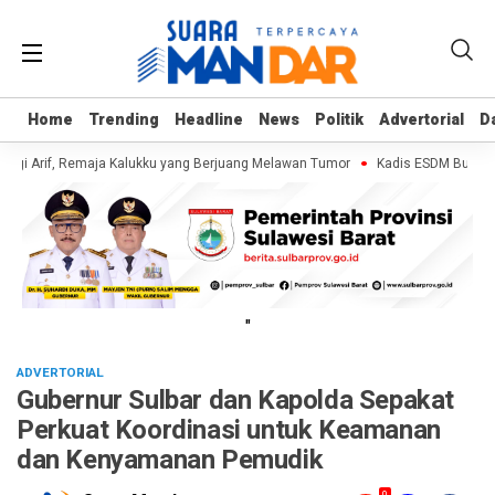
Home
Home
Trending
Trending
Headline
Headline
News
News
Politik
Politik
Advertorial
Advertorial
D
D
ngi Arif, Remaja Kalukku yang Berjuang Melawan Tumor
Kadis ESDM Bujaeramy
"
ADVERTORIAL
Gubernur Sulbar dan Kapolda Sepakat
Perkuat Koordinasi untuk Keamanan
dan Kenyamanan Pemudik