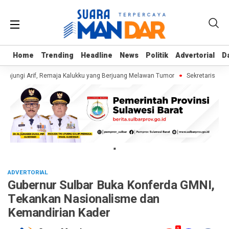
Home
Home
Trending
Trending
Headline
Headline
News
News
Politik
Politik
Advertorial
Advertorial
D
D
njungi Arif, Remaja Kalukku yang Berjuang Melawan Tumor
Sekretaris Dina
"
ADVERTORIAL
Gubernur Sulbar Buka Konferda GMNI,
Tekankan Nasionalisme dan
Kemandirian Kader