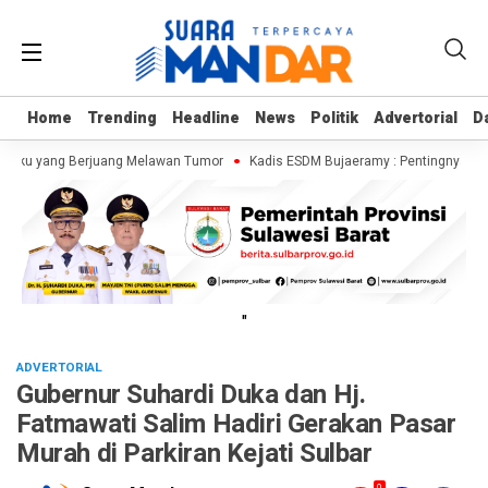
Home
Home
Trending
Trending
Headline
Headline
News
News
Politik
Politik
Advertorial
Advertorial
D
D
lukku yang Berjuang Melawan Tumor
Kadis ESDM Bujaeramy : Pentingnya Persi
"
ADVERTORIAL
Gubernur Suhardi Duka dan Hj.
Fatmawati Salim Hadiri Gerakan Pasar
Murah di Parkiran Kejati Sulbar