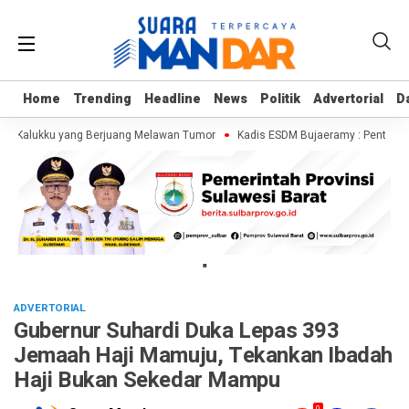
Home
Home
Trending
Trending
Headline
Headline
News
News
Politik
Politik
Advertorial
Advertorial
D
D
ja Kalukku yang Berjuang Melawan Tumor
Kadis ESDM Bujaeramy : Pentingnya
"
ADVERTORIAL
Gubernur Suhardi Duka Lepas 393
Jemaah Haji Mamuju, Tekankan Ibadah
Haji Bukan Sekedar Mampu