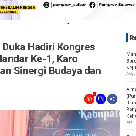
"
R
 Duka Hadiri Kongres
Man
Mandar Ke-1, Karo
Boro
n Sinergi Budaya dan
Keju
Augus
Alm
0
(Pur
Dia
Pen
Keho
Augus