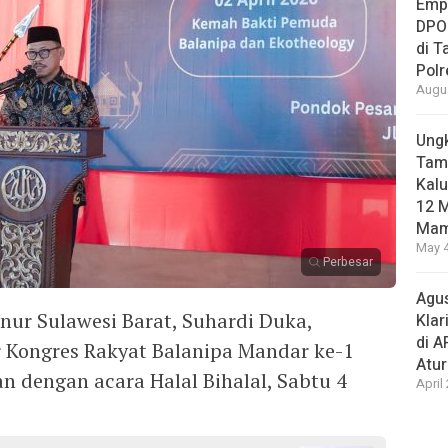
Empa
DPO
di 
Pol
Augus
Ungk
Tamb
Kalu
12 M
Mam
May 4
Perbesar
Agus
r Sulawesi Barat, Suhardi Duka,
Klar
di 
 Kongres Rakyat Balanipa Mandar ke-1
Atu
n dengan acara Halal Bihalal, Sabtu 4
April