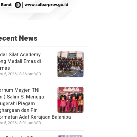
ecent News
dar Silat Academy
ng Medali Emas di
rnas
t 5, 2026 | 8:36 pm WIB
arhum Mayjen TNI
n.) Salim S. Mengga
nugerahi Piagam
ghargaan dan Pin
rmatan Adat Kerajaan Balanipa
t 5, 2026 | 8:01 pm WIB