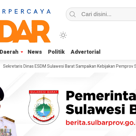
Daerah
Daerah
News
News
Politik
Politik
Advertorial
Advertorial
aris Dinas ESDM Sulawesi Barat Sampaikan Kebijakan Pemprov Sulbar t