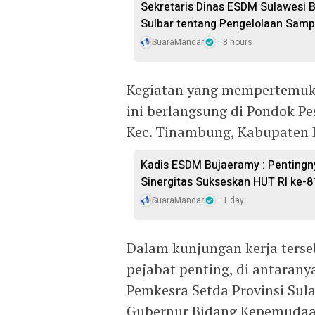
Sekretaris Dinas ESDM Sulawesi 
Sulbar tentang Pengelolaan Sam
SuaraMandar
8 hours
Kegiatan yang mempertemuka
ini berlangsung di Pondok P
Kec. Tinambung, Kabupaten P
Kadis ESDM Bujaeramy : Pentingn
Sinergitas Sukseskan HUT RI ke-8
SuaraMandar
1 day
Dalam kunjungan kerja terse
pejabat penting, di antarany
Pemkesra Setda Provinsi Sula
Gubernur Bidang Kepemudaa