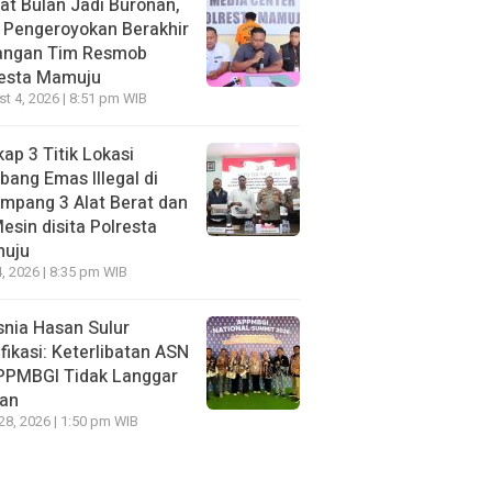
t Bulan Jadi Buronan,
 Pengeroyokan Berakhir
Tangan Tim Resmob
resta Mamuju
t 4, 2026 | 8:51 pm WIB
ap 3 Titik Lokasi
ang Emas Illegal di
mpang 3 Alat Berat dan
esin disita Polresta
uju
, 2026 | 8:35 pm WIB
nia Hasan Sulur
ifikasi: Keterlibatan ASN
APPMBGI Tidak Langgar
ran
 28, 2026 | 1:50 pm WIB