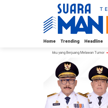
Home
Home
Trending
Trending
Headline
Headline
 Kunjungi Arif, Remaja Kalukku yang Berjuang Melawan Tumor
Sekret