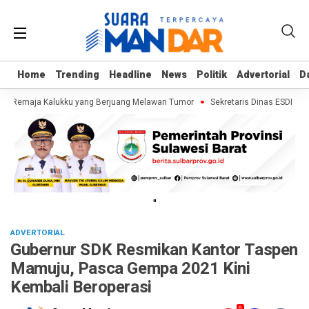
Home
Home
Trending
Trending
Headline
Headline
News
News
Politik
Politik
Advertorial
Advertorial
D
D
f, Remaja Kalukku yang Berjuang Melawan Tumor
Sekretaris Dinas ESDM Sul
"
ADVERTORIAL
Gubernur SDK Resmikan Kantor Taspen
Mamuju, Pasca Gempa 2021 Kini
Kembali Beroperasi