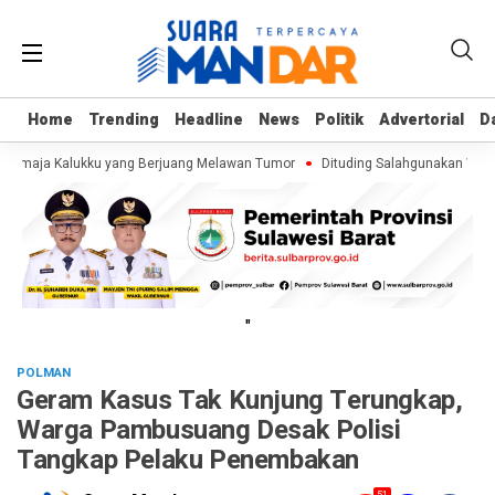
Home
Home
Trending
Trending
Headline
Headline
News
News
Politik
Politik
Advertorial
Advertorial
D
D
 Remaja Kalukku yang Berjuang Melawan Tumor
Dituding Salahgunakan Wewen
"
POLMAN
Geram Kasus Tak Kunjung Terungkap,
Warga Pambusuang Desak Polisi
Tangkap Pelaku Penembakan