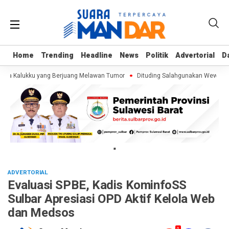
Home
Home
Trending
Trending
Headline
Headline
News
News
Politik
Politik
Advertorial
Advertorial
D
D
aja Kalukku yang Berjuang Melawan Tumor
Dituding Salahgunakan Wewenang 
"
ADVERTORIAL
Evaluasi SPBE, Kadis KominfoSS
Sulbar Apresiasi OPD Aktif Kelola Web
dan Medsos