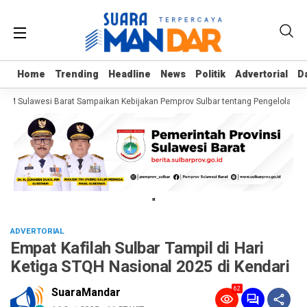
Home
Home
Trending
Trending
Headline
Headline
News
News
Politik
Politik
Advertorial
Advertorial
D
D
SDM Sulawesi Barat Sampaikan Kebijakan Pemprov Sulbar tentang Pengelolaan S
"
ADVERTORIAL
Empat Kafilah Sulbar Tampil di Hari
Ketiga STQH Nasional 2025 di Kendari
62
SuaraMandar