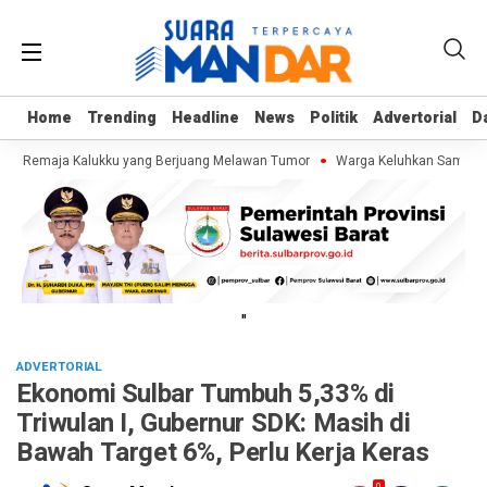
Home
Home
Trending
Trending
Headline
Headline
News
News
Politik
Politik
Advertorial
Advertorial
D
D
if, Remaja Kalukku yang Berjuang Melawan Tumor
Warga Keluhkan Sampah SP
"
ADVERTORIAL
Ekonomi Sulbar Tumbuh 5,33% di
Triwulan I, Gubernur SDK: Masih di
Bawah Target 6%, Perlu Kerja Keras