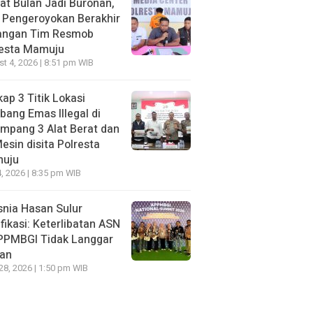
t Bulan Jadi Buronan,
 Pengeroyokan Berakhir
Tangan Tim Resmob
resta Mamuju
t 4, 2026 | 8:51 pm WIB
ap 3 Titik Lokasi
ang Emas Illegal di
mpang 3 Alat Berat dan
esin disita Polresta
uju
, 2026 | 8:35 pm WIB
nia Hasan Sulur
ifikasi: Keterlibatan ASN
APPMBGI Tidak Langgar
ran
 28, 2026 | 1:50 pm WIB