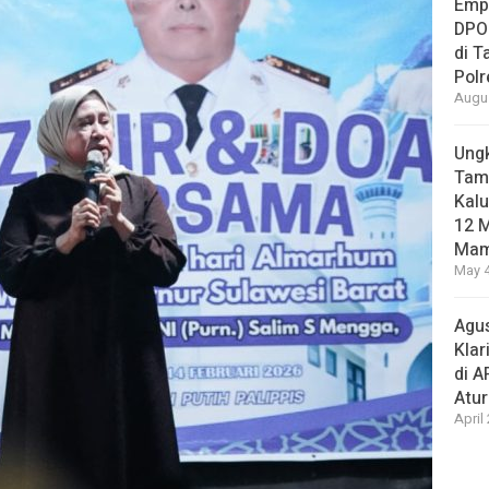
Empa
DPO
di 
Pol
Augus
Ungk
Tamb
Kalu
12 M
Mam
May 4
Agus
Klar
di 
Atu
April