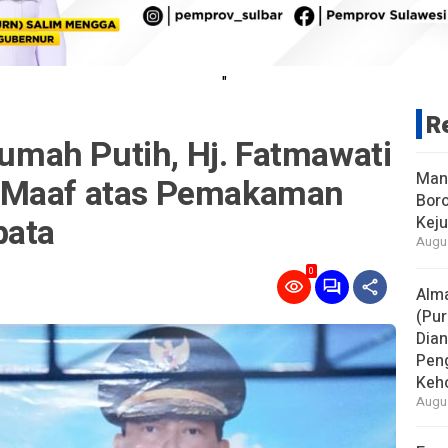
"
R
 Rumah Putih, Hj. Fatmawati
Man
 Maaf atas Pemakaman
Boro
bata
Keju
Augus
0
Alm
(Pur
Dia
Pen
Keho
Augus