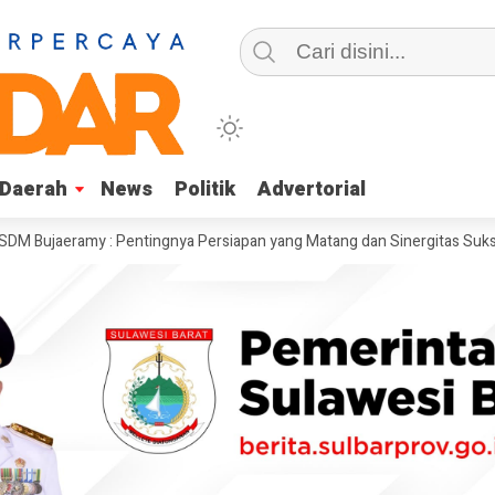
Daerah
Daerah
News
News
Politik
Politik
Advertorial
Advertorial
my : Pentingnya Persiapan yang Matang dan Sinergitas Sukseskan HUT RI