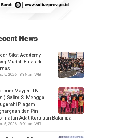
ecent News
dar Silat Academy
ng Medali Emas di
rnas
t 5, 2026 | 8:36 pm WIB
arhum Mayjen TNI
n.) Salim S. Mengga
nugerahi Piagam
ghargaan dan Pin
rmatan Adat Kerajaan Balanipa
t 5, 2026 | 8:01 pm WIB