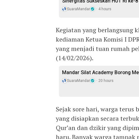
Sinergitas Sukseskan HUT RI ke-8
SuaraMandar
4 hours
Kegiatan yang berlangsung kh
kediaman Ketua Komisi I DPR
yang menjadi tuan rumah pel
(14/02/2026).
Mandar Silat Academy Borong Med
SuaraMandar
20 hours
Sejak sore hari, warga teru
yang disiapkan secara terbu
Qur’an dan dzikir yang dip
haru. Banyak warga tampak 