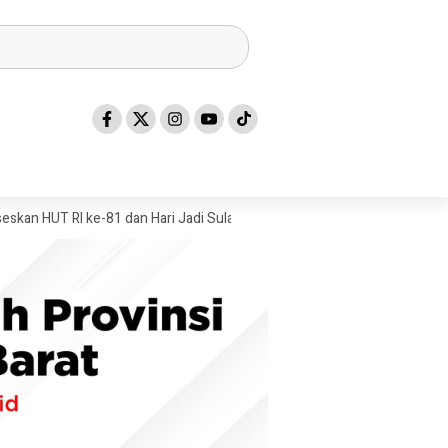
 ke-81 dan Hari Jadi Sulawesi Barat ke-22
Mandar Silat Academy Bo