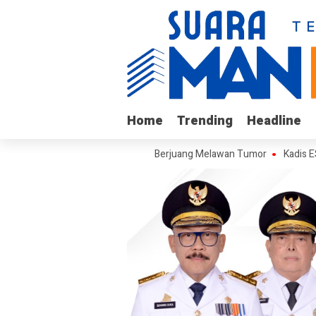
Home
Home
Trending
Trending
Headline
Headline
if, Remaja Kalukku yang Berjuang Melawan Tumor
Kadis ESDM Bujaera