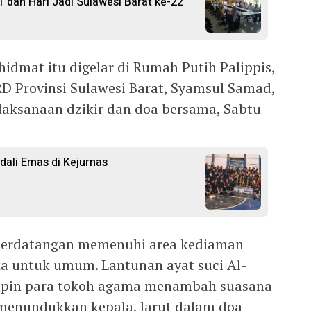
1 dan Hari Jadi Sulawesi Barat ke-22
idmat itu digelar di Rumah Putih Palippis,
D Provinsi Sulawesi Barat, Syamsul Samad,
aksanaan dzikir dan doa bersama, Sabtu
ali Emas di Kejurnas
s berdatangan memenuhi area kediaman
ka untuk umum. Lantunan ayat suci Al-
impin para tokoh agama menambah suasana
menundukkan kepala, larut dalam doa