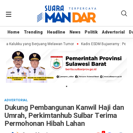
Home
Home
Trending
Trending
Headline
Headline
News
News
Politik
Politik
Advertorial
Advertorial
D
D
maja Kalukku yang Berjuang Melawan Tumor
Kadis ESDM Bujaeramy : Pentingn
"
ADVERTORIAL
Dukung Pembangunan Kanwil Haji dan
Umrah, Perkimtanhub Sulbar Terima
Permohonan Hibah Lahan