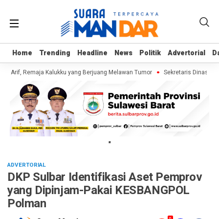
Home
Home
Trending
Trending
Headline
Headline
News
News
Politik
Politik
Advertorial
Advertorial
D
D
i Arif, Remaja Kalukku yang Berjuang Melawan Tumor
Sekretaris Dinas ESD
"
ADVERTORIAL
DKP Sulbar Identifikasi Aset Pemprov
yang Dipinjam-Pakai KESBANGPOL
Polman