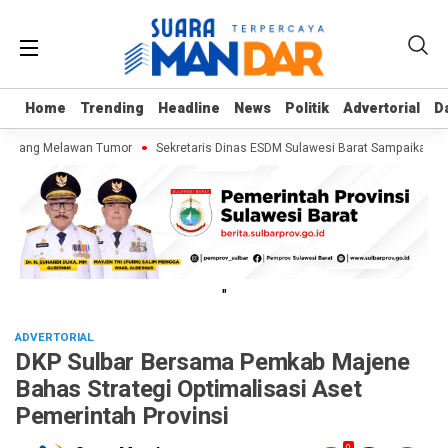
Home
Home
Trending
Trending
Headline
Headline
News
News
Politik
Politik
Advertorial
Advertorial
D
D
rjuang Melawan Tumor
Sekretaris Dinas ESDM Sulawesi Barat Sampaikan Keb
"
ADVERTORIAL
DKP Sulbar Bersama Pemkab Majene
Bahas Strategi Optimalisasi Aset
Pemerintah Provinsi