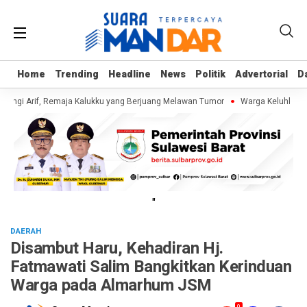
Home
Home
Trending
Trending
Headline
Headline
News
News
Politik
Politik
Advertorial
Advertorial
D
D
ungi Arif, Remaja Kalukku yang Berjuang Melawan Tumor
Warga Keluhkan Sa
"
DAERAH
Disambut Haru, Kehadiran Hj.
Fatmawati Salim Bangkitkan Kerinduan
Warga pada Almarhum JSM