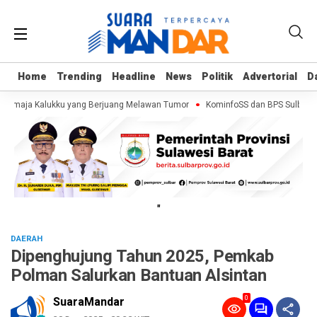
Home
Home
Trending
Trending
Headline
Headline
News
News
Politik
Politik
Advertorial
Advertorial
D
D
 Remaja Kalukku yang Berjuang Melawan Tumor
KominfoSS dan BPS Sulbar Tu
"
DAERAH
Dipenghujung Tahun 2025, Pemkab
Polman Salurkan Bantuan Alsintan
0
SuaraMandar