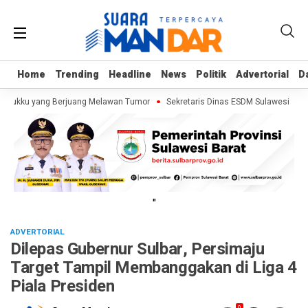
Home
Home
Trending
Trending
Headline
Headline
News
News
Politik
Politik
Advertorial
Advertorial
D
D
Kalukku yang Berjuang Melawan Tumor
Sekretaris Dinas ESDM Sulawesi Barat
"
ADVERTORIAL
Dilepas Gubernur Sulbar, Persimaju
Target Tampil Membanggakan di Liga 4
Piala Presiden