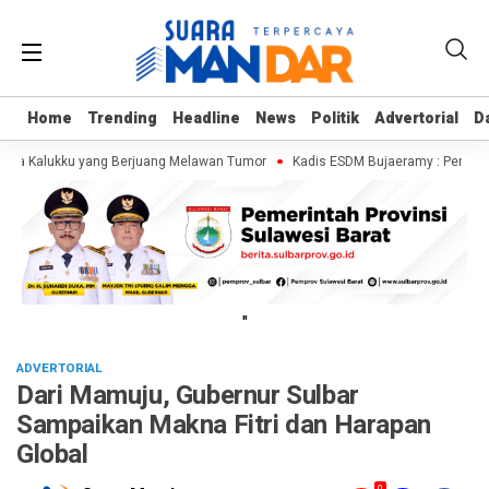
Home
Home
Trending
Trending
Headline
Headline
News
News
Politik
Politik
Advertorial
Advertorial
D
D
aja Kalukku yang Berjuang Melawan Tumor
Kadis ESDM Bujaeramy : Pentingny
"
ADVERTORIAL
Dari Mamuju, Gubernur Sulbar
Sampaikan Makna Fitri dan Harapan
Global