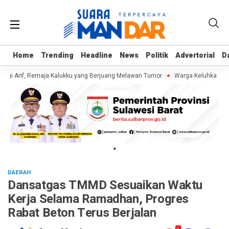
Home
Home
Trending
Trending
Headline
Headline
News
News
Politik
Politik
Advertorial
Advertorial
D
D
ngi Arif, Remaja Kalukku yang Berjuang Melawan Tumor
Warga Keluhkan Samp
"
DAERAH
Dansatgas TMMD Sesuaikan Waktu
Kerja Selama Ramadhan, Progres
Rabat Beton Terus Berjalan