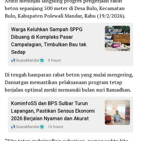
Arifin meninjau langsung progres pengerjaan rabat
beton sepanjang 500 meter di Desa Bulo, Kecamatan
Bulo, Kabupaten Polewali Mandar, Rabu (19/2/2026).
Warga Keluhkan Sampah SPPG
Dibuang di Kompleks Pasar
Campalagian, Timbulkan Bau tak
Sedap
SuaraMandar
9 hours
Di tengah hamparan rabat beton yang mulai mengering,
Dansatgas memastikan pelaksanaan program tetap
berjalan optimal meski memasuki bulan suci Ramadhan.
KominfoSS dan BPS Sulbar Turun
Lapangan, Pastikan Sensus Ekonomi
2026 Berjalan Nyaman dan Akurat
SuaraMandar
16 hours
“Kita tetap maksimalkan pekerjaan, namun waktu kita