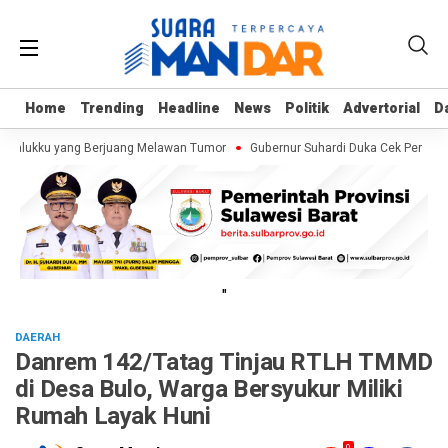
Home
Home
Trending
Trending
Headline
Headline
News
News
Politik
Politik
Advertorial
Advertorial
D
D
 Kalukku yang Berjuang Melawan Tumor
Gubernur Suhardi Duka Cek Persiapa
"
DAERAH
Danrem 142/Tatag Tinjau RTLH TMMD
di Desa Bulo, Warga Bersyukur Miliki
Rumah Layak Huni