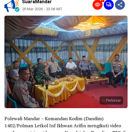
0
SuaraMandar
20 Mar 2026 - 23:08 WIT
Perbesar
Polewali Mandar – Komandan Kodim (Dandim)
1402/Polman Letkol Inf Ikhwan Arifin mengikuti video