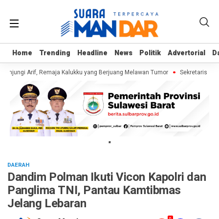
Home
Home
Trending
Trending
Headline
Headline
News
News
Politik
Politik
Advertorial
Advertorial
D
D
unjungi Arif, Remaja Kalukku yang Berjuang Melawan Tumor
Sekretaris Dina
"
DAERAH
Dandim Polman Ikuti Vicon Kapolri dan
Panglima TNI, Pantau Kamtibmas
Jelang Lebaran