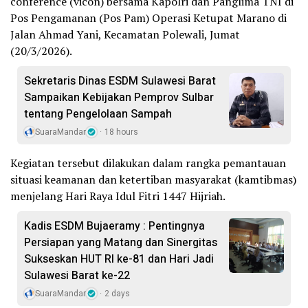
conference (vicon) bersama Kapolri dan Panglima TNI di
Pos Pengamanan (Pos Pam) Operasi Ketupat Marano di
Jalan Ahmad Yani, Kecamatan Polewali, Jumat
(20/3/2026).
Sekretaris Dinas ESDM Sulawesi Barat
Sampaikan Kebijakan Pemprov Sulbar
tentang Pengelolaan Sampah
SuaraMandar
18 hours
Kegiatan tersebut dilakukan dalam rangka pemantauan
situasi keamanan dan ketertiban masyarakat (kamtibmas)
menjelang Hari Raya Idul Fitri 1447 Hijriah.
Kadis ESDM Bujaeramy : Pentingnya
Persiapan yang Matang dan Sinergitas
Sukseskan HUT RI ke-81 dan Hari Jadi
Sulawesi Barat ke-22
SuaraMandar
2 days