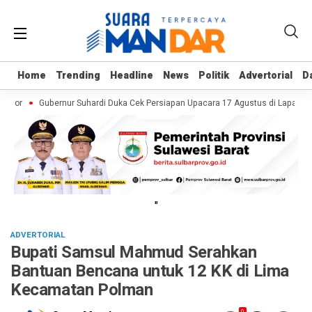
Home
Home
Trending
Trending
Headline
Headline
News
News
Politik
Politik
Advertorial
Advertorial
D
D
umor
Gubernur Suhardi Duka Cek Persiapan Upacara 17 Agustus di Lapangan
"
ADVERTORIAL
Bupati Samsul Mahmud Serahkan
Bantuan Bencana untuk 12 KK di Lima
Kecamatan Polman