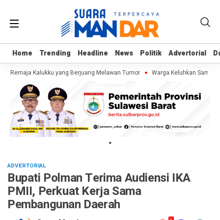
Home
Home
Trending
Trending
Headline
Headline
News
News
Politik
Politik
Advertorial
Advertorial
D
D
if, Remaja Kalukku yang Berjuang Melawan Tumor
Warga Keluhkan Sampah SP
"
ADVERTORIAL
Bupati Polman Terima Audiensi IKA
PMII, Perkuat Kerja Sama
Pembangunan Daerah