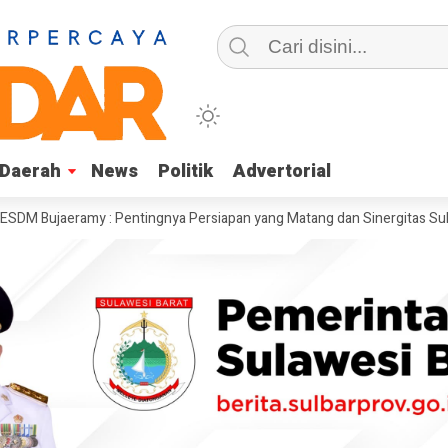
Daerah
Daerah
News
News
Politik
Politik
Advertorial
Advertorial
ramy : Pentingnya Persiapan yang Matang dan Sinergitas Sukseskan HUT 