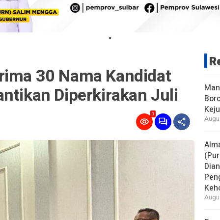
"
R
rima 30 Nama Kandidat
Man
ntikan Diperkirakan Juli
Boro
Keju
0
Augus
Alm
(Pur
Dia
Pen
Keho
Augus