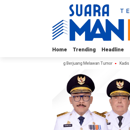
Home
Home
Trending
Trending
Headline
Headline
Arif, Remaja Kalukku yang Berjuang Melawan Tumor
Kadis ESDM Bujae