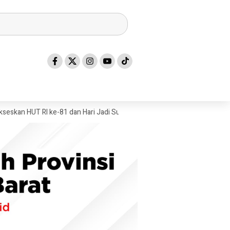
RI ke-81 dan Hari Jadi Sulawesi Barat ke-22
Mandar Silat Academy 