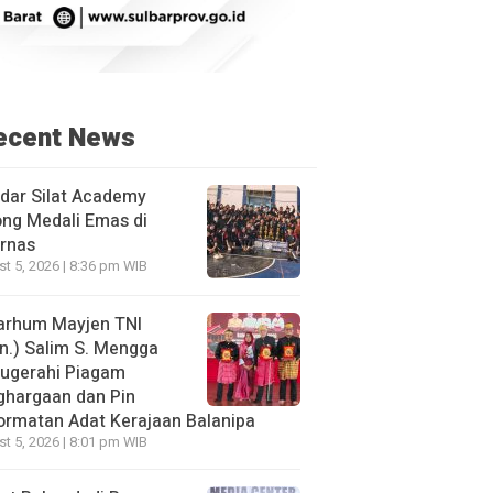
ecent News
dar Silat Academy
ng Medali Emas di
rnas
t 5, 2026 | 8:36 pm WIB
arhum Mayjen TNI
n.) Salim S. Mengga
nugerahi Piagam
ghargaan dan Pin
rmatan Adat Kerajaan Balanipa
t 5, 2026 | 8:01 pm WIB