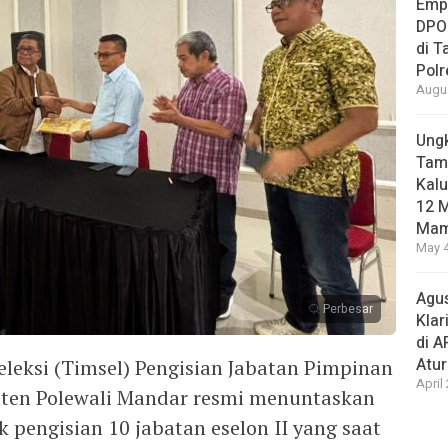
Empa
DPO
di 
Pol
Augus
Ungk
Tamb
Kalu
12 M
Mam
May 4
Agus
Perbesar
Klar
di 
Atu
eksi (Timsel) Pengisian Jabatan Pimpinan
April
aten Polewali Mandar resmi menuntaskan
k pengisian 10 jabatan eselon II yang saat