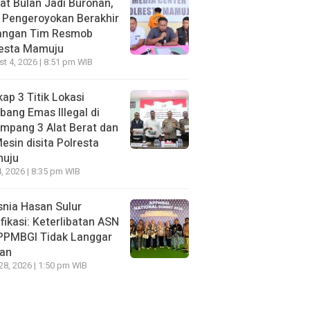
t Bulan Jadi Buronan,
 Pengeroyokan Berakhir
Tangan Tim Resmob
resta Mamuju
t 4, 2026 | 8:51 pm WIB
ap 3 Titik Lokasi
ang Emas Illegal di
mpang 3 Alat Berat dan
esin disita Polresta
uju
, 2026 | 8:35 pm WIB
nia Hasan Sulur
ifikasi: Keterlibatan ASN
APPMBGI Tidak Langgar
ran
 28, 2026 | 1:50 pm WIB