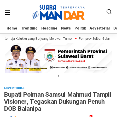
Home
Home
Trending
Trending
Headline
Headline
News
News
Politik
Politik
Advertorial
Advertorial
D
D
f, Remaja Kalukku yang Berjuang Melawan Tumor
Pemprov Sulbar Gelar Ziki
"
ADVERTORIAL
Bupati Polman Samsul Mahmud Tampil
Visioner, Tegaskan Dukungan Penuh
DOB Balanipa