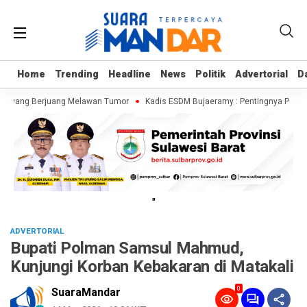
Home
Home
Trending
Trending
Headline
Headline
News
News
Politik
Politik
Advertorial
Advertorial
D
D
ku yang Berjuang Melawan Tumor
Kadis ESDM Bujaeramy : Pentingnya Persiap
"
ADVERTORIAL
Bupati Polman Samsul Mahmud,
Kunjungi Korban Kebakaran di Matakali
0
SuaraMandar