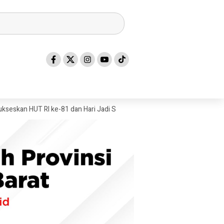
HUT RI ke-81 dan Hari Jadi Sulawesi Barat ke-22
Mandar Silat Acade