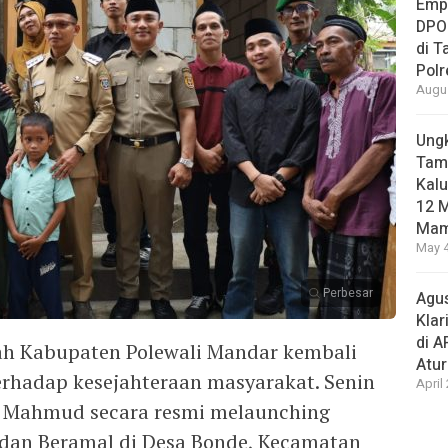
Empa
DPO
di 
Pol
Augus
Ungk
Tamb
Kalu
12 M
Mam
May 4
Perbesar
Agus
Klar
di 
ah Kabupaten Polewali Mandar kembali
Atu
hadap kesejahteraan masyarakat. Senin
April
ul Mahmud secara resmi melaunching
an Beramal di Desa Bonde, Kecamatan