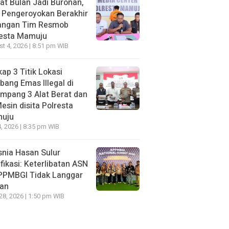
t Bulan Jadi Buronan,
 Pengeroyokan Berakhir
Tangan Tim Resmob
resta Mamuju
t 4, 2026 | 8:51 pm WIB
ap 3 Titik Lokasi
ang Emas Illegal di
mpang 3 Alat Berat dan
esin disita Polresta
uju
, 2026 | 8:35 pm WIB
nia Hasan Sulur
ifikasi: Keterlibatan ASN
APPMBGI Tidak Langgar
ran
 28, 2026 | 1:50 pm WIB