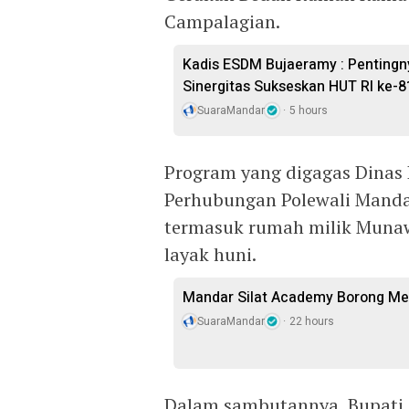
Campalagian.
Kadis ESDM Bujaeramy : Pentingn
Sinergitas Sukseskan HUT RI ke-8
SuaraMandar
5 hours
Program yang digagas Dinas
Perhubungan Polewali Manda
termasuk rumah milik Munaw
layak huni.
Mandar Silat Academy Borong Med
SuaraMandar
22 hours
Dalam sambutannya, Bupat