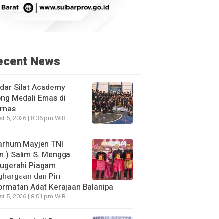
ecent News
dar Silat Academy
ng Medali Emas di
rnas
t 5, 2026 | 8:36 pm WIB
arhum Mayjen TNI
n.) Salim S. Mengga
nugerahi Piagam
ghargaan dan Pin
rmatan Adat Kerajaan Balanipa
t 5, 2026 | 8:01 pm WIB