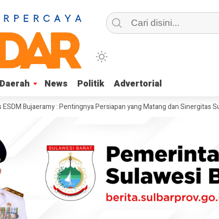
Daerah
Daerah
News
News
Politik
Politik
Advertorial
Advertorial
ujaeramy : Pentingnya Persiapan yang Matang dan Sinergitas Sukseskan 