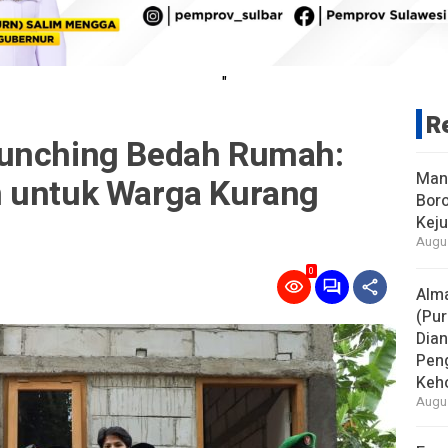
"
R
aunching Bedah Rumah:
Man
n untuk Warga Kurang
Boro
Keju
Augus
0
Alm
(Pur
Dia
Pen
Keho
Augus