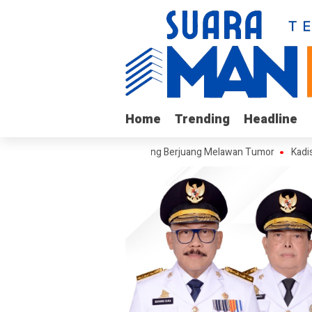
Home
Home
Trending
Trending
Headline
Headline
gi Arif, Remaja Kalukku yang Berjuang Melawan Tumor
Kadis ESDM B