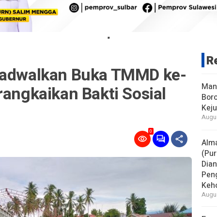
"
R
jadwalkan Buka TMMD ke-
Man
rangkaikan Bakti Sosial
Boro
Keju
Augus
0
Alm
(Pur
Dia
Pen
Keho
Augus