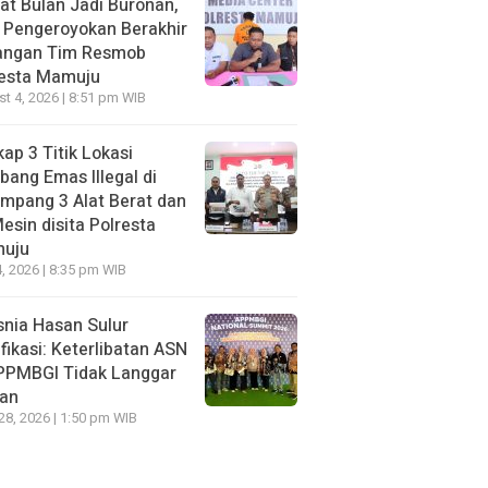
t Bulan Jadi Buronan,
 Pengeroyokan Berakhir
Tangan Tim Resmob
resta Mamuju
t 4, 2026 | 8:51 pm WIB
ap 3 Titik Lokasi
ang Emas Illegal di
mpang 3 Alat Berat dan
esin disita Polresta
uju
, 2026 | 8:35 pm WIB
nia Hasan Sulur
ifikasi: Keterlibatan ASN
APPMBGI Tidak Langgar
ran
 28, 2026 | 1:50 pm WIB