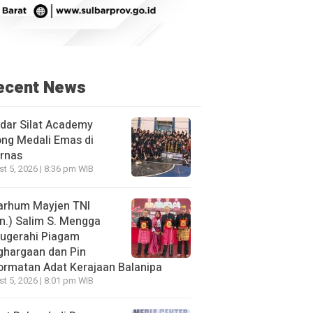
ecent News
dar Silat Academy
ng Medali Emas di
rnas
t 5, 2026 | 8:36 pm WIB
arhum Mayjen TNI
n.) Salim S. Mengga
nugerahi Piagam
ghargaan dan Pin
rmatan Adat Kerajaan Balanipa
t 5, 2026 | 8:01 pm WIB