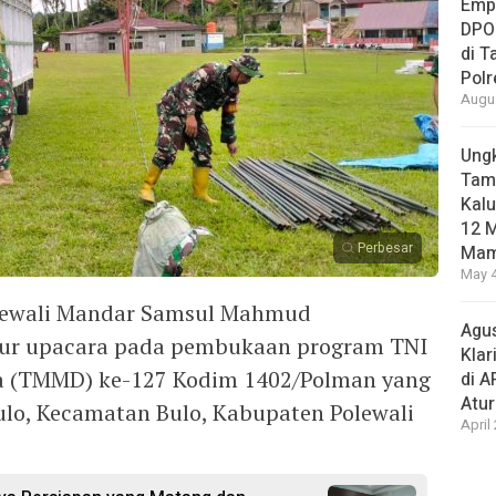
Empa
DPO
di 
Pol
Augus
Ungk
Tamb
Kalu
12 M
Perbesar
Mam
May 4
olewali Mandar Samsul Mahmud
Agus
tur upacara pada pembukaan program TNI
Klar
 (TMMD) ke-127 Kodim 1402/Polman yang
di 
Atu
ulo, Kecamatan Bulo, Kabupaten Polewali
April