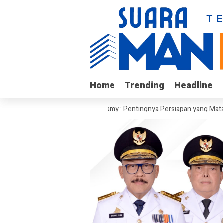
Home
Home
Trending
Trending
Headline
Headline
mor
Kadis ESDM Bujaeramy : Pentingnya Persiapan yang Matang dan Si