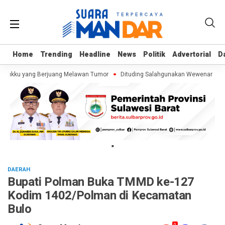
Home
Home
Trending
Trending
Headline
Headline
News
News
Politik
Politik
Advertorial
Advertorial
D
D
Kalukku yang Berjuang Melawan Tumor
Dituding Salahgunakan Wewenang Saat
"
DAERAH
Bupati Polman Buka TMMD ke-127
Kodim 1402/Polman di Kecamatan
Bulo