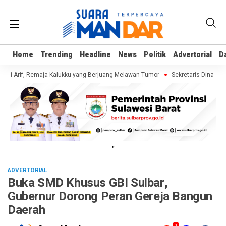
Home
Home
Trending
Trending
Headline
Headline
News
News
Politik
Politik
Advertorial
Advertorial
D
D
gi Arif, Remaja Kalukku yang Berjuang Melawan Tumor
Sekretaris Dinas ESD
"
ADVERTORIAL
Buka SMD Khusus GBI Sulbar,
Gubernur Dorong Peran Gereja Bangun
Daerah