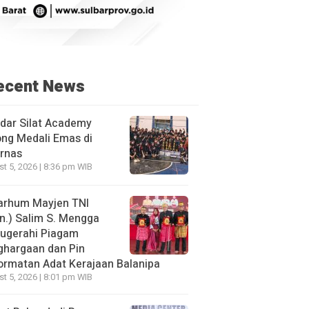
ecent News
dar Silat Academy
ng Medali Emas di
rnas
t 5, 2026 | 8:36 pm WIB
arhum Mayjen TNI
n.) Salim S. Mengga
nugerahi Piagam
ghargaan dan Pin
rmatan Adat Kerajaan Balanipa
t 5, 2026 | 8:01 pm WIB