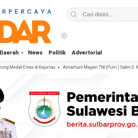
Daerah
Daerah
News
News
Politik
Politik
Advertorial
Advertorial
ali Emas di Kejurnas
Almarhum Mayjen TNI (Purn.) Salim S. Mengga 