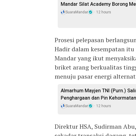
Mandar Silat Academy Borong Med
SuaraMandar
12 hours
Prosesi pelepasan berlangsu
Hadir dalam kesempatan itu 
Mandar yang ikut menyaksika
briket arang berkualitas tin
menuju pasar energi alternati
Almarhum Mayjen TNI (Purn.) Sal
Penghargaan dan Pin Kehormatan 
SuaraMandar
12 hours
Direktur HSA, Sudirman Abu
sekadar transaksi dagang, t