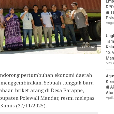
Empa
DPO
di 
Pol
Augus
Ungk
Tamb
Kalu
Perbesar
12 M
Mam
May 4
endorong pertumbuhan ekonomi daerah
Agus
Klar
 menggembirakan. Sebuah tonggak baru
di 
sahaan briket arang di Desa Parappe,
Atu
upaten Polewali Mandar, resmi melepas
April
 Kamis (27/11/2025).