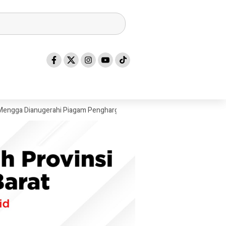
Dianugerahi Piagam Penghargaan dan Pin Kehormatan Adat Kerajaan Bala