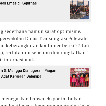
ali Emas di Kejurnas
ng sederhana namun sarat optimisme.
perwakilan Dinas Transmigrasi Polewali
n keberangkatan kontainer berisi 27 ton
ggi, tertata rapi sebelum diberangkatkan
f internasional.
im S. Mengga Dianugerahi Piagam
Adat Kerajaan Balanipa
, menegaskan bahwa ekspor ini bukan
etapi bukti nyata kemampuan produk lokal