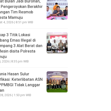
t Bulan Jadi Buronan,
 Pengeroyokan Berakhir
Tangan Tim Resmob
resta Mamuju
t 4, 2026 | 8:51 pm WIB
ap 3 Titik Lokasi
ang Emas Illegal di
mpang 3 Alat Berat dan
esin disita Polresta
uju
, 2026 | 8:35 pm WIB
nia Hasan Sulur
ifikasi: Keterlibatan ASN
APPMBGI Tidak Langgar
ran
 28, 2026 | 1:50 pm WIB