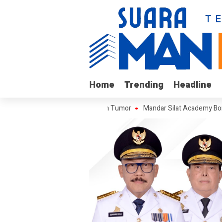
Home
Home
Trending
Trending
Headline
Headline
ukku yang Berjuang Melawan Tumor
Mandar Silat Academy Borong Med