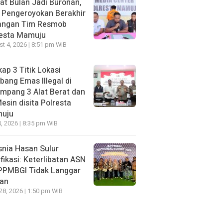
t Bulan Jadi Buronan,
 Pengeroyokan Berakhir
Tangan Tim Resmob
resta Mamuju
t 4, 2026 | 8:51 pm WIB
ap 3 Titik Lokasi
ang Emas Illegal di
mpang 3 Alat Berat dan
esin disita Polresta
uju
, 2026 | 8:35 pm WIB
nia Hasan Sulur
ifikasi: Keterlibatan ASN
APPMBGI Tidak Langgar
ran
 28, 2026 | 1:50 pm WIB