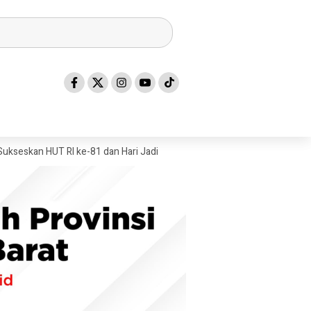
HUT RI ke-81 dan Hari Jadi Sulawesi Barat ke-22
Mandar Silat Acade