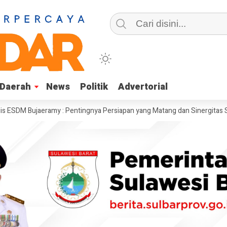
Daerah
Daerah
News
News
Politik
Politik
Advertorial
Advertorial
ujaeramy : Pentingnya Persiapan yang Matang dan Sinergitas Sukseskan 