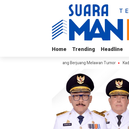
Home
Home
Trending
Trending
Headline
Headline
ngi Arif, Remaja Kalukku yang Berjuang Melawan Tumor
Kadis ESDM B