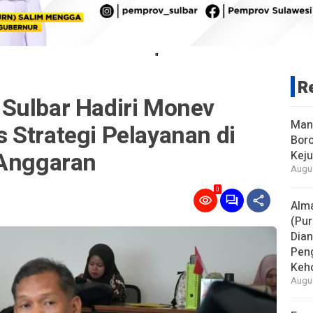
"
R
Sulbar Hadiri Monev
Man
 Strategi Pelayanan di
Boro
 Anggaran
Keju
Augus
0
Alm
(Pur
Dia
Pen
Keho
Augus