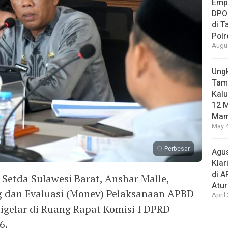
Empa
DPO
di 
Pol
Augus
Ungk
Tamb
Kalu
12 M
Mam
May 4
Perbesar
Agus
Klar
di 
etda Sulawesi Barat, Anshar Malle,
Atu
g dan Evaluasi (Monev) Pelaksanaan APBD
April
gelar di Ruang Rapat Komisi I DPRD
6.