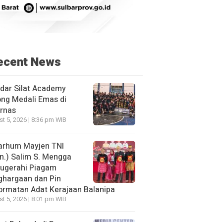
ecent News
dar Silat Academy
ng Medali Emas di
rnas
t 5, 2026 | 8:36 pm WIB
arhum Mayjen TNI
n.) Salim S. Mengga
nugerahi Piagam
ghargaan dan Pin
rmatan Adat Kerajaan Balanipa
t 5, 2026 | 8:01 pm WIB