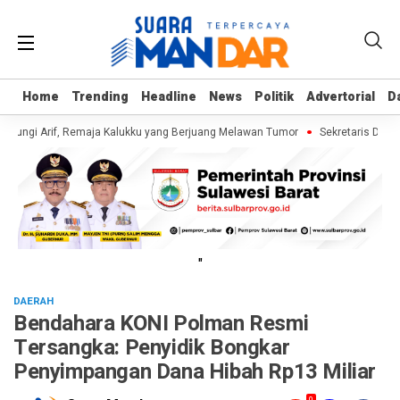
Home
Home
Trending
Trending
Headline
Headline
News
News
Politik
Politik
Advertorial
Advertorial
D
D
jungi Arif, Remaja Kalukku yang Berjuang Melawan Tumor
Sekretaris Dinas
"
DAERAH
Bendahara KONI Polman Resmi
Tersangka: Penyidik Bongkar
Penyimpangan Dana Hibah Rp13 Miliar