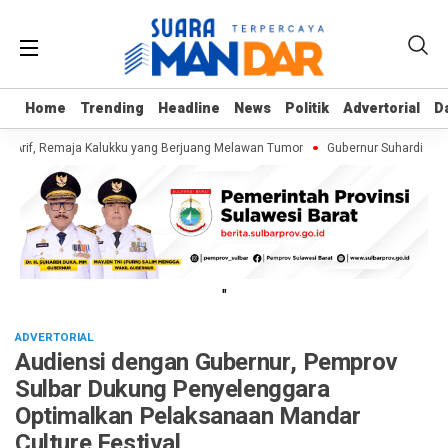
Home
Home
Trending
Trending
Headline
Headline
News
News
Politik
Politik
Advertorial
Advertorial
D
D
 Arif, Remaja Kalukku yang Berjuang Melawan Tumor
Gubernur Suhardi Duka 
"
ADVERTORIAL
Audiensi dengan Gubernur, Pemprov
Sulbar Dukung Penyelenggara
Optimalkan Pelaksanaan Mandar
Culture Festival