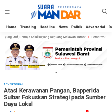
Home
Home
Trending
Trending
Headline
Headline
News
News
Politik
Politik
Advertorial
Advertorial
D
D
unjungi Arif, Remaja Kalukku yang Berjuang Melawan Tumor
Pemprov Sulbar 
"
ADVERTORIAL
Atasi Kerawanan Pangan, Bapperida
Sulbar Fokuskan Strategi pada Sumber
Daya Lokal