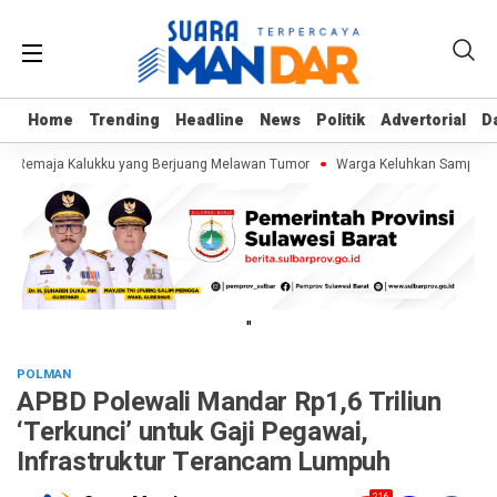
Home
Home
Trending
Trending
Headline
Headline
News
News
Politik
Politik
Advertorial
Advertorial
D
D
f, Remaja Kalukku yang Berjuang Melawan Tumor
Warga Keluhkan Sampah SPP
"
POLMAN
APBD Polewali Mandar Rp1,6 Triliun
‘Terkunci’ untuk Gaji Pegawai,
Infrastruktur Terancam Lumpuh