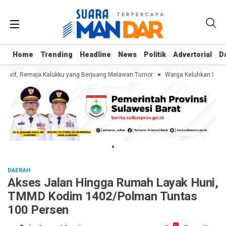
Home
Home
Trending
Trending
Headline
Headline
News
News
Politik
Politik
Advertorial
Advertorial
D
D
 Arif, Remaja Kalukku yang Berjuang Melawan Tumor
Warga Keluhkan Sampah
"
DAERAH
Akses Jalan Hingga Rumah Layak Huni,
TMMD Kodim 1402/Polman Tuntas
100 Persen