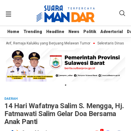
Home
Home
Trending
Trending
Headline
Headline
News
News
Politik
Politik
Advertorial
Advertorial
D
D
i Arif, Remaja Kalukku yang Berjuang Melawan Tumor
Sekretaris Dinas ESD
"
DAERAH
14 Hari Wafatnya Salim S. Mengga, Hj.
Fatmawati Salim Gelar Doa Bersama
Anak Panti