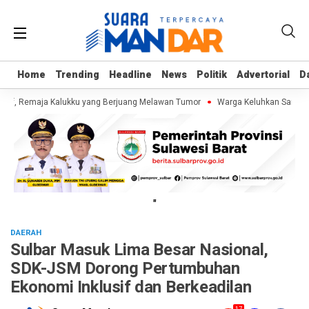
Home
Home
Trending
Trending
Headline
Headline
News
News
Politik
Politik
Advertorial
Advertorial
D
D
rif, Remaja Kalukku yang Berjuang Melawan Tumor
Warga Keluhkan Sampah S
"
DAERAH
Sulbar Masuk Lima Besar Nasional,
SDK-JSM Dorong Pertumbuhan
Ekonomi Inklusif dan Berkeadilan