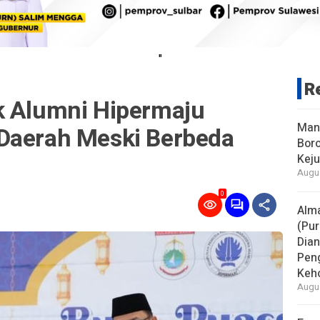
"
R
k Alumni Hipermaju
Man
Daerah Meski Berbeda
Boro
Keju
Augus
0
Alm
(Pur
Dia
Pen
Keho
Augus