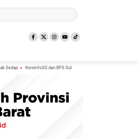
KominfoSS dan BPS Sulbar Turun Lapangan, Pastikan Sensus Ekonom