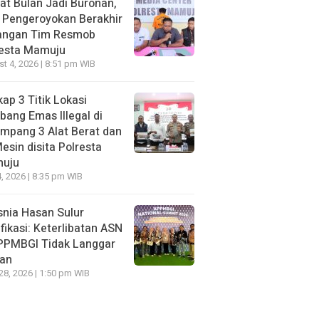
t Bulan Jadi Buronan,
 Pengeroyokan Berakhir
Tangan Tim Resmob
resta Mamuju
t 4, 2026 | 8:51 pm WIB
ap 3 Titik Lokasi
ang Emas Illegal di
mpang 3 Alat Berat dan
esin disita Polresta
uju
, 2026 | 8:35 pm WIB
nia Hasan Sulur
ifikasi: Keterlibatan ASN
APPMBGI Tidak Langgar
ran
 28, 2026 | 1:50 pm WIB