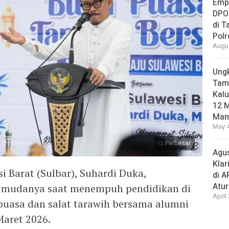
Empa
DPO
di 
Pol
Augus
Ungk
Tamb
Kalu
12 M
Mam
May 4
Perbesar
Agus
Klar
Barat (Sulbar), Suhardi Duka,
di 
Atu
 mudanya saat menempuh pendidikan di
April
puasa dan salat tarawih bersama alumni
Maret 2026.