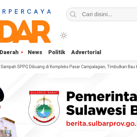
Daerah
Daerah
News
News
Politik
Politik
Advertorial
Advertorial
PPG Dibuang di Kompleks Pasar Campalagian, Timbulkan Bau tak Sedap