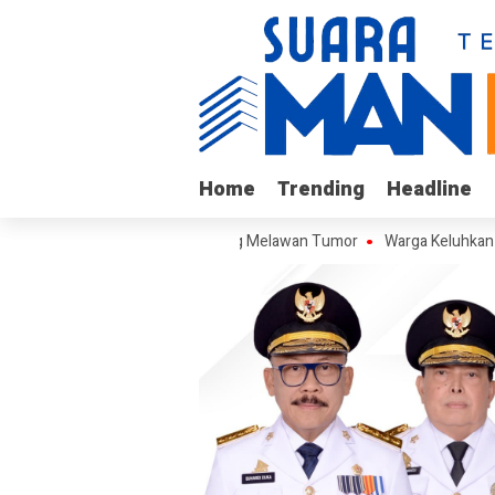
Home
Home
Trending
Trending
Headline
Headline
maja Kalukku yang Berjuang Melawan Tumor
Warga Keluhkan Sampah S