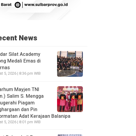
ecent News
dar Silat Academy
ng Medali Emas di
rnas
t 5, 2026 | 8:36 pm WIB
arhum Mayjen TNI
n.) Salim S. Mengga
nugerahi Piagam
ghargaan dan Pin
rmatan Adat Kerajaan Balanipa
t 5, 2026 | 8:01 pm WIB