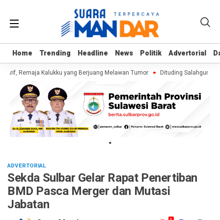
Home
Home
Trending
Trending
Headline
Headline
News
News
Politik
Politik
Advertorial
Advertorial
D
D
 Arif, Remaja Kalukku yang Berjuang Melawan Tumor
Dituding Salahgunakan
"
ADVERTORIAL
Sekda Sulbar Gelar Rapat Penertiban
BMD Pasca Merger dan Mutasi
Jabatan