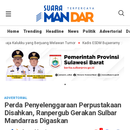
Home
Home
Trending
Trending
Headline
Headline
News
News
Politik
Politik
Advertorial
Advertorial
D
D
Remaja Kalukku yang Berjuang Melawan Tumor
Kadis ESDM Bujaeramy : Pentin
"
ADVERTORIAL
Perda Penyelenggaraan Perpustakaan
Disahkan, Ranpergub Gerakan Sulbar
Mandarras Digaskan