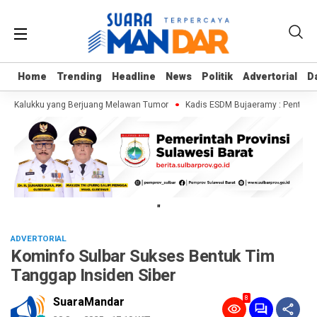
Home
Home
Trending
Trending
Headline
Headline
News
News
Politik
Politik
Advertorial
Advertorial
D
D
ja Kalukku yang Berjuang Melawan Tumor
Kadis ESDM Bujaeramy : Pentingnya
"
ADVERTORIAL
Kominfo Sulbar Sukses Bentuk Tim
Tanggap Insiden Siber
8
SuaraMandar