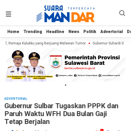
Home
Home
Trending
Trending
Headline
Headline
News
News
Politik
Politik
Advertorial
Advertorial
D
D
rif, Remaja Kalukku yang Berjuang Melawan Tumor
Gubernur Suhardi Duka C
"
ADVERTORIAL
Gubernur Sulbar Tugaskan PPPK dan
Paruh Waktu WFH Dua Bulan Gaji
Tetap Berjalan