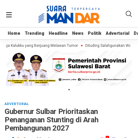
Home
Home
Trending
Trending
Headline
Headline
News
News
Politik
Politik
Advertorial
Advertorial
D
D
emaja Kalukku yang Berjuang Melawan Tumor
Dituding Salahgunakan Wewenan
"
ADVERTORIAL
Gubernur Sulbar Prioritaskan
Penanganan Stunting di Arah
Pembangunan 2027