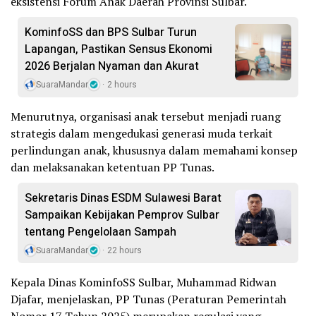
eksistensi Forum Anak Daerah Provinsi Sulbar.
KominfoSS dan BPS Sulbar Turun
Lapangan, Pastikan Sensus Ekonomi
2026 Berjalan Nyaman dan Akurat
SuaraMandar
2 hours
Menurutnya, organisasi anak tersebut menjadi ruang
strategis dalam mengedukasi generasi muda terkait
perlindungan anak, khususnya dalam memahami konsep
dan melaksanakan ketentuan PP Tunas.
Sekretaris Dinas ESDM Sulawesi Barat
Sampaikan Kebijakan Pemprov Sulbar
tentang Pengelolaan Sampah
SuaraMandar
22 hours
Kepala Dinas KominfoSS Sulbar, Muhammad Ridwan
Djafar, menjelaskan, PP Tunas (Peraturan Pemerintah
Nomor 17 Tahun 2025) merupakan regulasi yang