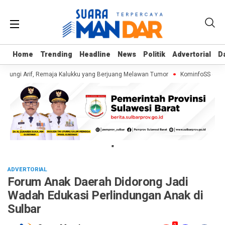
Home
Home
Trending
Trending
Headline
Headline
News
News
Politik
Politik
Advertorial
Advertorial
D
D
jungi Arif, Remaja Kalukku yang Berjuang Melawan Tumor
KominfoSS dan BP
"
ADVERTORIAL
Forum Anak Daerah Didorong Jadi
Wadah Edukasi Perlindungan Anak di
Sulbar